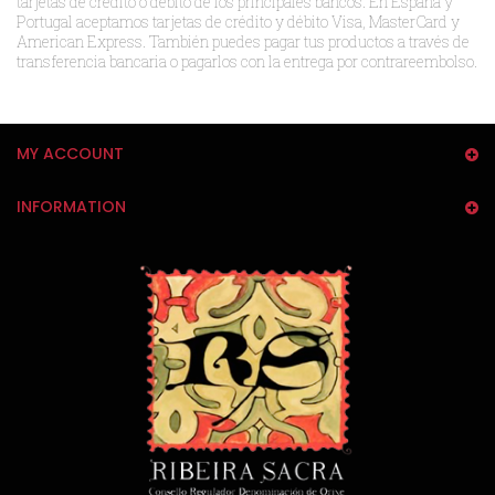
tarjetas de crédito o débito de los principales bancos. En España y
Portugal aceptamos tarjetas de crédito y débito Visa, MasterCard y
American Express. También puedes pagar tus productos a través de
transferencia bancaria o pagarlos con la entrega por contrareembolso.
MY ACCOUNT
INFORMATION