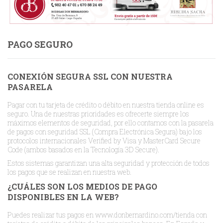
PAGO SEGURO
CONEXIÓN SEGURA SSL CON NUESTRA
PASARELA
Pagar con tu tarjeta de crédito o débito en nuestra tienda online es
seguro. Una de nuestras prioridades es ofrecerte siempre los
máximos elementos de seguridad, por ello contamos con la pasarela
de pagos con seguridad SSL (Compra Electrónica Segura) bajo los
protocolos internacionales Verified by Visa y MasterCard Secure
Code (ambos basados en la Tecnología 3D Secure).
Estos sistemas garantizan una alta seguridad y protección de todos
los pagos que se realizan en nuestra web.
¿CUÁLES SON LOS MEDIOS DE PAGO
DISPONIBLES EN LA WEB?
Puedes realizar tus pagos en www.donbernardino.com/tienda con