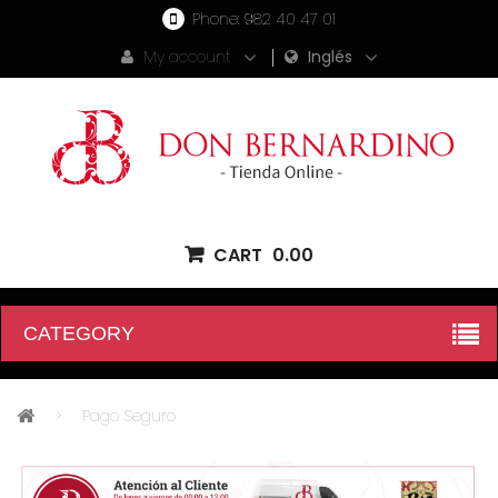
Phone:
982 40 47 01
My account
Inglés
CART
0.00
CATEGORY
>
Pago Seguro